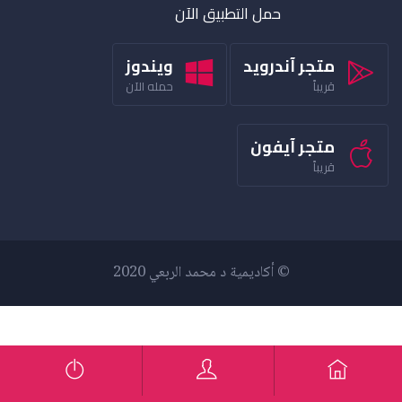
حمل التطبيق الآن
متجر آندرويد
ويندوز
قريباً
حمله الآن
متجر آيفون
قريباً
© أكاديمية د محمد الربعي 2020