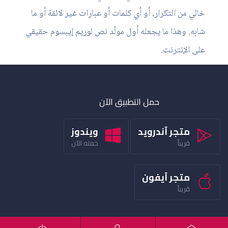
خالي من التكرار، أو أي كلمات أو عبارات غير لائقة أو ما
شابه. وهذا ما يجعله أول مولّد نص لوريم إيبسوم حقيقي
على الإنترنت.
حمل التطبيق الآن
متجر آندرويد
ويندوز
قريباً
حمله الآن
متجر آيفون
قريباً