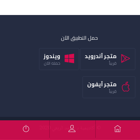
حمل التطبيق الآن
متجر آندرويد
ويندوز
قريباً
حمله الآن
متجر آيفون
قريباً
© أكاديمية د محمد الربعي 2020