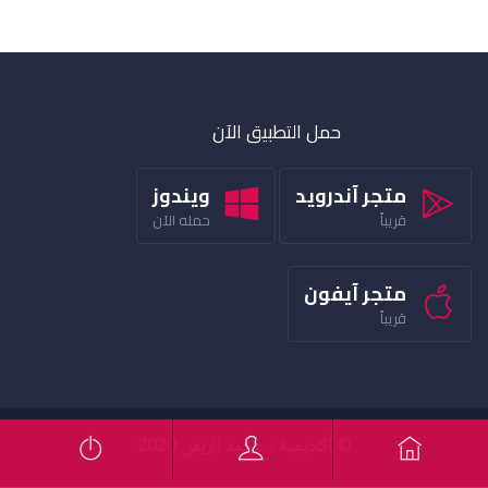
حمل التطبيق الآن
متجر آندرويد
ويندوز
قريباً
حمله الآن
متجر آيفون
قريباً
© أكاديمية د محمد الربعي 2020