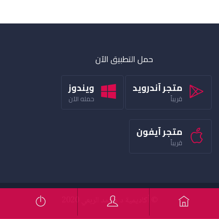
حمل التطبيق الآن
متجر آندرويد
ويندوز
قريباً
حمله الآن
متجر آيفون
قريباً
© أكاديمية د محمد الربعي 2020