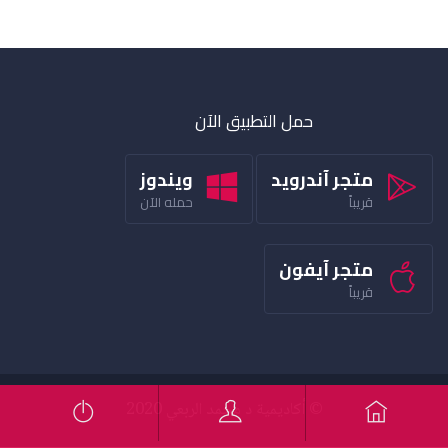
حمل التطبيق الآن
متجر آندرويد
ويندوز
قريباً
حمله الآن
متجر آيفون
قريباً
© أكاديمية د محمد الربعي 2020