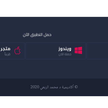
حمل التطبيق الآن
ويندوز
متجر 
حمله الآن
قريباً
© أكاديمية د محمد الربعي 2020