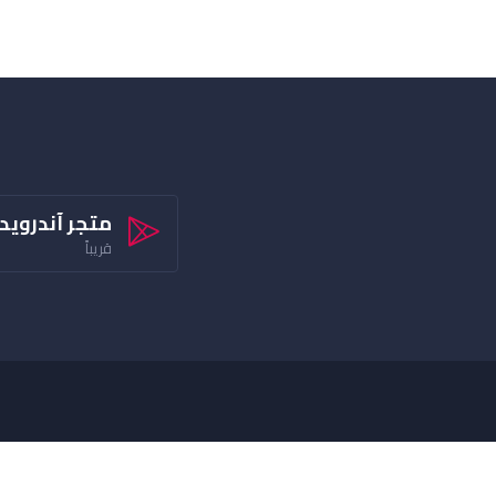
متجر آندرويد
قريباً