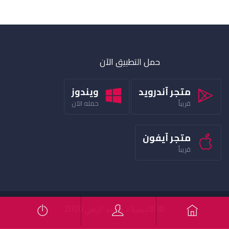
حمل التطبيق الآن
متجر آندرويد
ويندوز
قريباً
حمله الآن
متجر آيفون
قريباً
© أكاديمية د محمد الربعي 2020