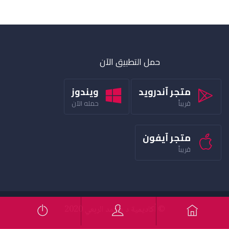
حمل التطبيق الآن
متجر آندرويد
ويندوز
قريباً
حمله الآن
متجر آيفون
قريباً
© أكاديمية د محمد الربعي 2020