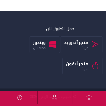
حمل التطبيق الآن
متجر آندرويد
ويندوز
قريباً
حمله الآن
متجر آيفون
قريباً
© أكاديمية د محمد الربعي 2020