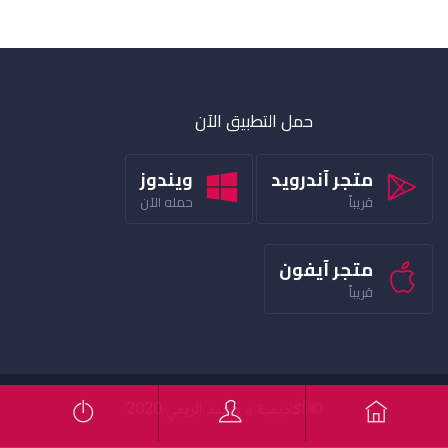
حمل التطبيق الآن
متجر آندرويد
ويندوز
قريباً
حمله الآن
متجر آيفون
قريباً
© أكاديمية د محمد الربعي 2020