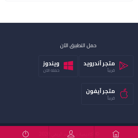
حمل التطبيق الآن
متجر آندرويد
ويندوز
قريباً
حمله الآن
متجر آيفون
قريباً
© أكاديمية د محمد الربعي 2020