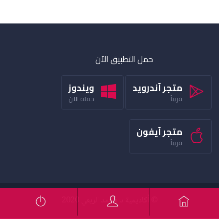
حمل التطبيق الآن
متجر آندرويد
ويندوز
قريباً
حمله الآن
متجر آيفون
قريباً
© أكاديمية د محمد الربعي 2020