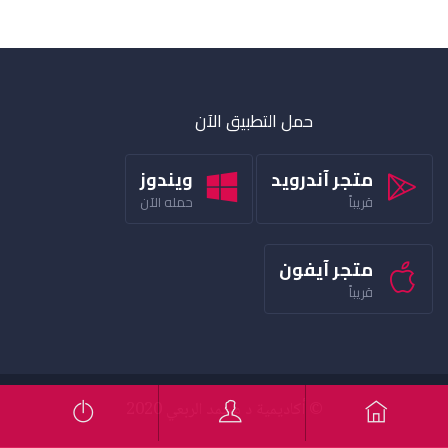
حمل التطبيق الآن
متجر آندرويد
ويندوز
قريباً
حمله الآن
متجر آيفون
قريباً
© أكاديمية د محمد الربعي 2020