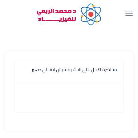
محاضرة ٤١ حل على الحث ومفيش امتحان صغير