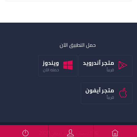
حمل التطبيق الآن
متجر آندرويد
ويندوز
قريباً
حمله الآن
متجر آيفون
قريباً
© أكاديمية د محمد الربعي 2020