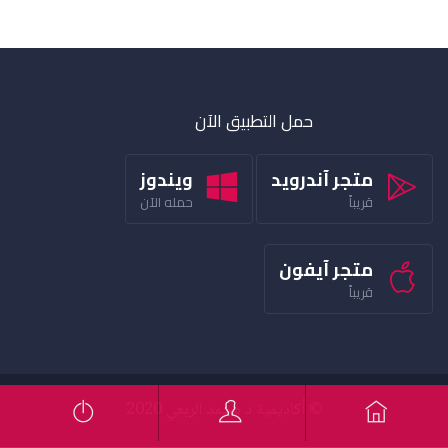
حمل التطبيق الآن
متجر آندرويد
ويندوز
قريباً
حمله الآن
متجر آيفون
قريباً
© أكاديمية د محمد الربعي 2020