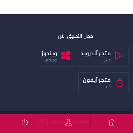
حمل التطبيق الآن
متجر آندرويد
ويندوز
قريباً
حمله الآن
متجر آيفون
قريباً
© أكاديمية د محمد الربعي 2020