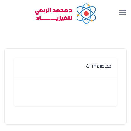
مجاضرة ١٣ ١ث