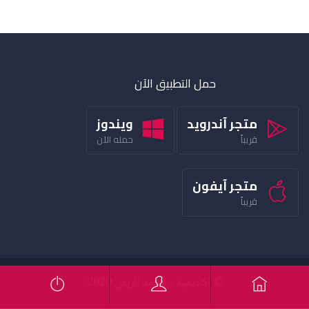
حمل التطبيق الآن
متجر آندرويد
ويندوز
قريباً
حمله الآن
متجر آيفون
قريباً
© أكاديمية د محمد الربعي 2020