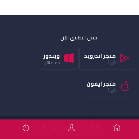
حمل التطبيق الآن
متجر آندرويد
ويندوز
قريباً
حمله الآن
متجر آيفون
قريباً
© أكاديمية د محمد الربعي 2020