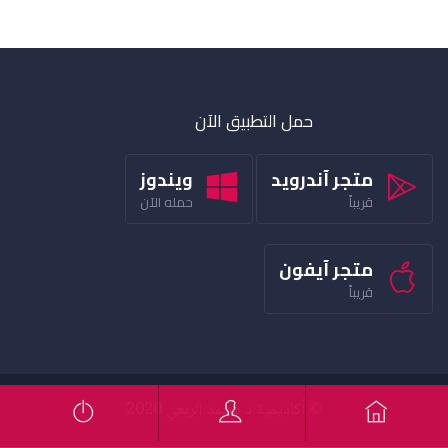
حمل التطبيق الآن
متجر آندرويد
ويندوز
قريباً
حمله الآن
متجر آيفون
قريباً
© أكاديمية د محمد الربعي 2020