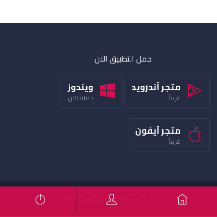
حمل التطبيق الآن
متجر آندرويد
ويندوز
قريباً
حمله الآن
متجر آيفون
قريباً
© أكاديمية د محمد الربعي 2020