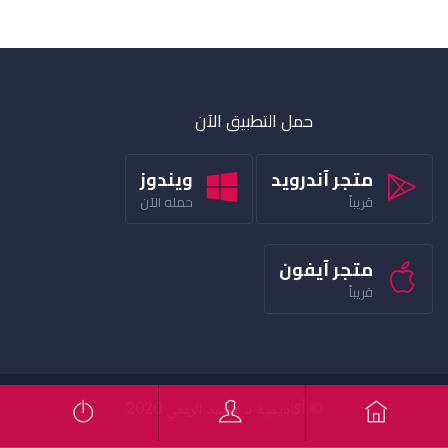
حمل التطبيق الآن
متجر آندرويد
ويندوز
قريباً
حمله الآن
متجر آيفون
قريباً
© أكاديمية د محمد الربعي 2020