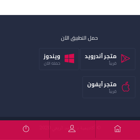
حمل التطبيق الآن
متجر آندرويد
ويندوز
قريباً
حمله الآن
متجر آيفون
قريباً
© أكاديمية د محمد الربعي 2020