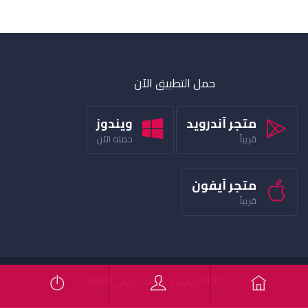
حمل التطبيق الآن
متجر آندرويد
ويندوز
قريباً
حمله الآن
متجر آيفون
قريباً
© أكاديمية د محمد الربعي 2020