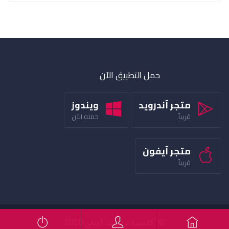
حمل التطبيق الآن
متجر آندرويد
ويندوز
قريباً
حمله الآن
متجر آيفون
قريباً
© أكاديمية د محمد الربعي 2020