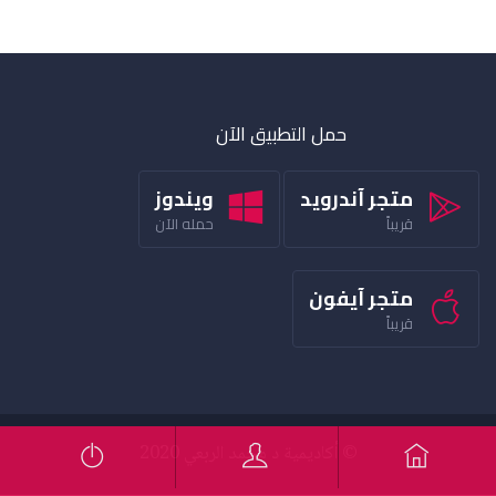
حمل التطبيق الآن
متجر آندرويد
ويندوز
قريباً
حمله الآن
متجر آيفون
قريباً
© أكاديمية د محمد الربعي 2020