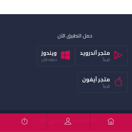
حمل التطبيق الآن
متجر آندرويد
ويندوز
قريباً
حمله الآن
متجر آيفون
قريباً
© أكاديمية د محمد الربعي 2020