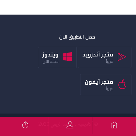
حمل التطبيق الآن
متجر آندرويد
ويندوز
قريباً
حمله الآن
متجر آيفون
قريباً
© أكاديمية د محمد الربعي 2020