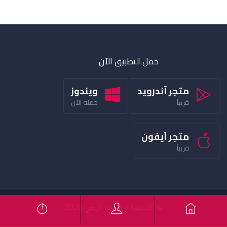
حمل التطبيق الآن
متجر آندرويد
ويندوز
قريباً
حمله الآن
متجر آيفون
قريباً
© أكاديمية د محمد الربعي 2020