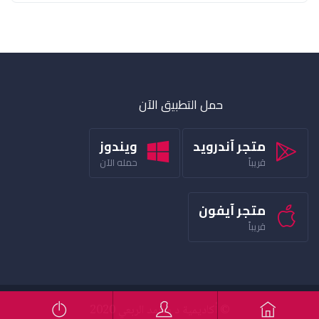
حمل التطبيق الآن
متجر آندرويد
ويندوز
قريباً
حمله الآن
متجر آيفون
قريباً
© أكاديمية د محمد الربعي 2020