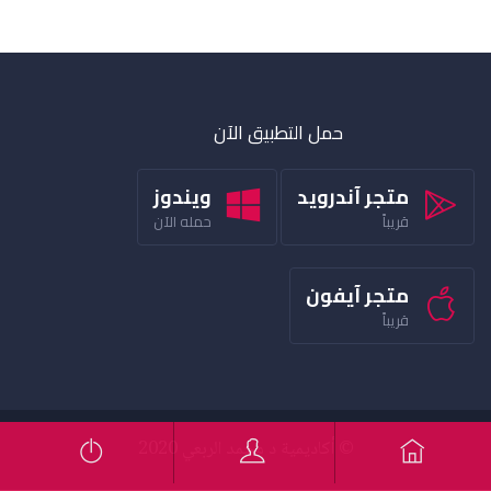
حمل التطبيق الآن
متجر آندرويد
ويندوز
قريباً
حمله الآن
متجر آيفون
قريباً
© أكاديمية د محمد الربعي 2020