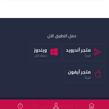
حمل التطبيق الآن
متجر آندرويد
ويندوز
قريباً
حمله الآن
متجر آيفون
قريباً
© أكاديمية د محمد الربعي 2020