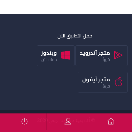
حمل التطبيق الآن
متجر آندرويد
ويندوز
قريباً
حمله الآن
متجر آيفون
قريباً
© أكاديمية د محمد الربعي 2020