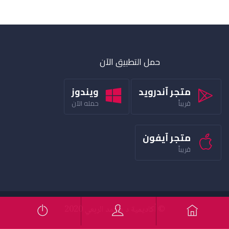
حمل التطبيق الآن
متجر آندرويد
ويندوز
قريباً
حمله الآن
متجر آيفون
قريباً
© أكاديمية د محمد الربعي 2020