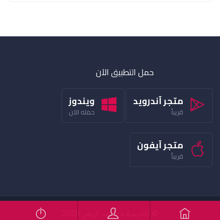
حمل التطبيق الآن
متجر آندرويد
ويندوز
قريباً
حمله الآن
متجر آيفون
قريباً
© أكاديمية د محمد الربعي 2020