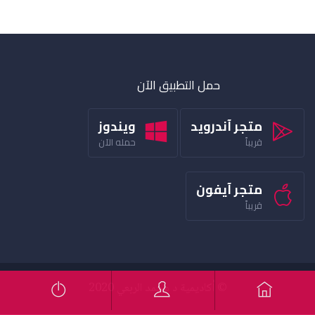
حمل التطبيق الآن
متجر آندرويد
ويندوز
قريباً
حمله الآن
متجر آيفون
قريباً
© أكاديمية د محمد الربعي 2020