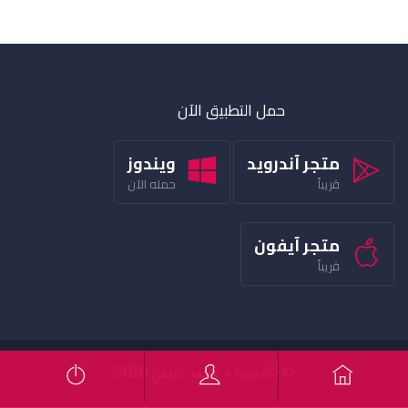
حمل التطبيق الآن
متجر آندرويد
ويندوز
قريباً
حمله الآن
متجر آيفون
قريباً
© أكاديمية د محمد الربعي 2020