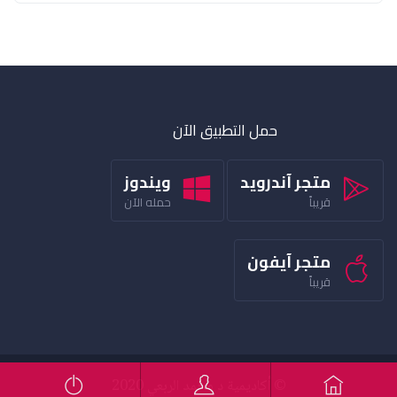
حمل التطبيق الآن
متجر آندرويد
ويندوز
قريباً
حمله الآن
متجر آيفون
قريباً
© أكاديمية د محمد الربعي 2020