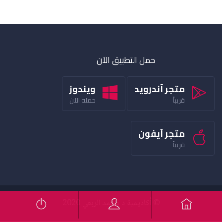
حمل التطبيق الآن
متجر آندرويد
ويندوز
قريباً
حمله الآن
متجر آيفون
قريباً
© أكاديمية د محمد الربعي 2020